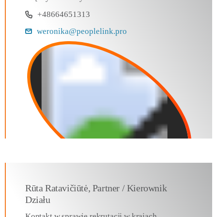
+48664651313
weronika@peoplelink.pro
Rūta Ratavičiūtė, Partner / Kierownik
Działu
Kontakt w sprawie rekrutacji w krajach